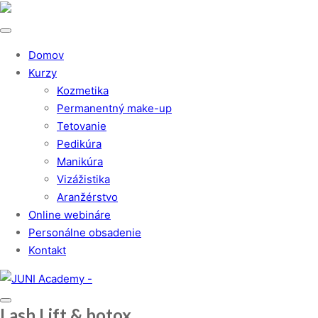
Domov
Kurzy
Kozmetika
Permanentný make-up
Tetovanie
Pedikúra
Manikúra
Vizážistika
Aranžérstvo
Online webináre
Personálne obsadenie
Kontakt
Lash Lift & botox