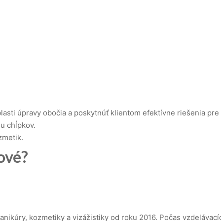
oblasti úpravy obočia a poskytnúť klientom efektívne riešenia pr
iu chĺpkov.
zmetik.
nové?
anikúry, kozmetiky a vizážistiky od roku 2016. Počas vzdeláva