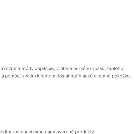
čia rôzne metódy depilácie, vrátane horkého vosku, teplého
by a pomôcť svojim klientom dosiahnuť hladkú a jemnú pokožku.
cích kurzov používame nami overené produkty.