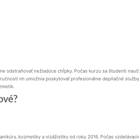
ečne odstraňovať nežiadúce chĺpky. Počas kurzu sa študenti nau
 zručnosti im umožnia poskytovať profesionálne depilačné služ
zmetik.
nové?
anikúry, kozmetiky a vizážistiky od roku 2016. Počas vzdeláva