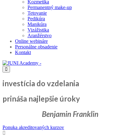
Kozmetika
Permanentný make-up
Tetovanie
Pedikúra
Manikúra
Vizážistika
Aranžérstvo
Online webináre
Personálne obsadenie
Kontakt
investícia do vzdelania
prináša najlepšie úroky
Benjamin Franklin
Ponuka akreditovaných kurzov